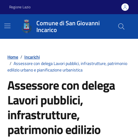
Vai ai contenuti
Vai al footer
Regione Lazio
Comune di San Giovanni
Incarico
Home
/
Incarichi
/
Assessore con delega Lavori pubblici, infrastrutture, patrimonio
edilizio urbano e pianificazione urbanistica
Assessore con delega
Lavori pubblici,
infrastrutture,
patrimonio edilizio