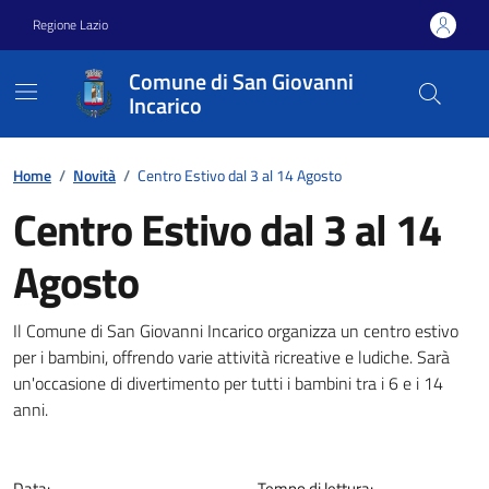
Vai ai contenuti
Vai al footer
Regione Lazio
Comune di San Giovanni
Incarico
Home
/
Novità
/
Centro Estivo dal 3 al 14 Agosto
Centro Estivo dal 3 al 14
Agosto
Dettagli della notizia
Il Comune di San Giovanni Incarico organizza un centro estivo
per i bambini, offrendo varie attività ricreative e ludiche. Sarà
un'occasione di divertimento per tutti i bambini tra i 6 e i 14
anni.
Data:
Tempo di lettura: