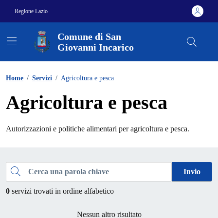
Vai ai contenuti
Vai al footer
Regione Lazio
Comune di San
Giovanni Incarico
Home
/
Servizi
/
Agricoltura e pesca
Agricoltura e pesca
Autorizzazioni e politiche alimentari per agricoltura e pesca.
Esplora tutti i servizi
Cerca una parola chiave
Invio
0
servizi trovati in ordine alfabetico
Nessun altro risultato