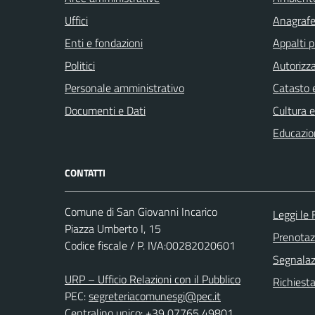
Uffici
Anagrafe 
Enti e fondazioni
Appalti p
Politici
Autorizza
Personale amministrativo
Catasto e
Documenti e Dati
Cultura 
Educazio
CONTATTI
Comune di San Giovanni Incarico
Leggi le
Piazza Umberto I, 15
Prenota
Codice fiscale / P. IVA:00282020601
Segnalazi
URP – Ufficio Relazioni con il Pubblico
Richiest
PEC:
segreteriacomunesgi@pec.it
Centralino unico: +39 07765 49801