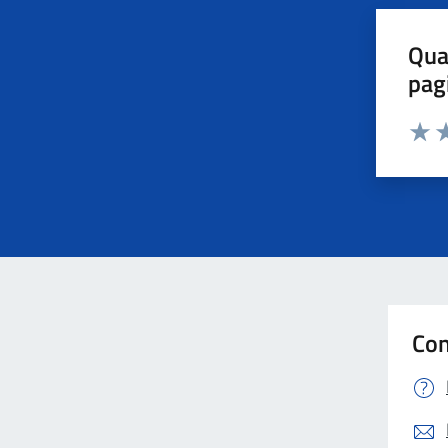
Qua
pag
Valut
Va
Con