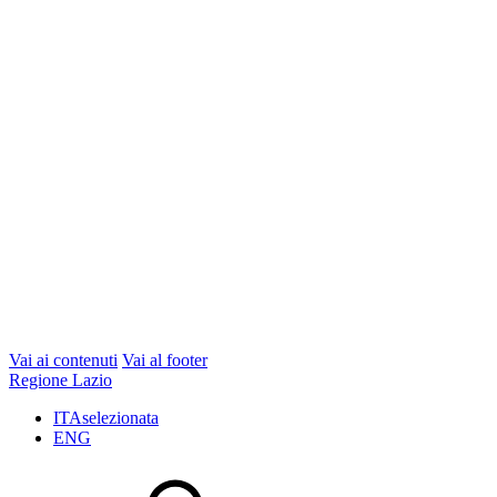
Vai ai contenuti
Vai al footer
Regione Lazio
ITA
selezionata
ENG