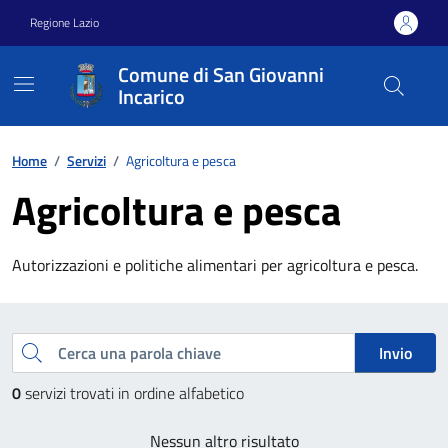
Vai ai contenuti
Vai al footer
Regione Lazio
Comune di San Giovanni
Incarico
Home
/
Servizi
/
Agricoltura e pesca
Agricoltura e pesca
Autorizzazioni e politiche alimentari per agricoltura e pesca.
Esplora tutti i servizi
Cerca una parola chiave
Invio
0
servizi trovati in ordine alfabetico
Nessun altro risultato