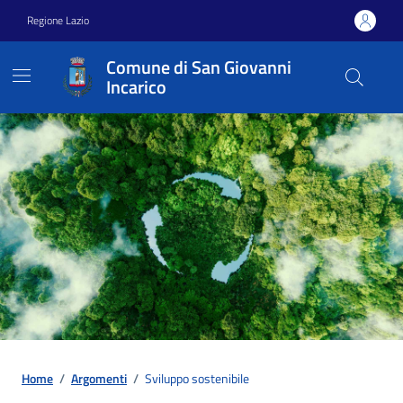
Vai ai contenuti
Vai al footer
Regione Lazio
Comune di San Giovanni
Incarico
Home
/
Argomenti
/
Sviluppo sostenibile