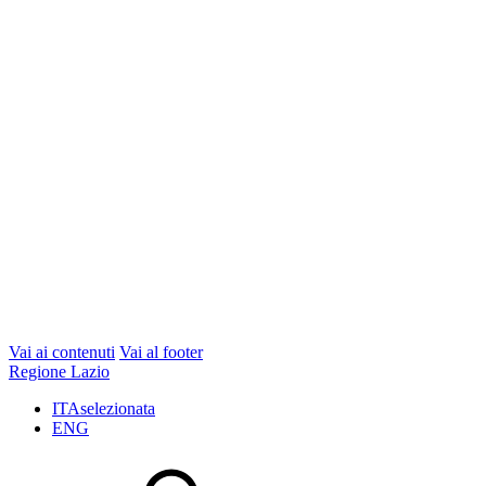
Vai ai contenuti
Vai al footer
Regione Lazio
ITA
selezionata
ENG