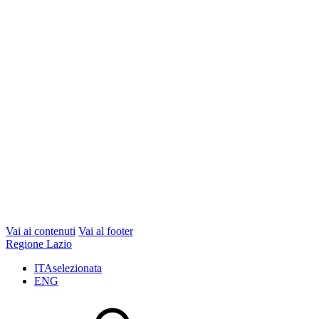
Vai ai contenuti
Vai al footer
Regione Lazio
ITA
selezionata
ENG