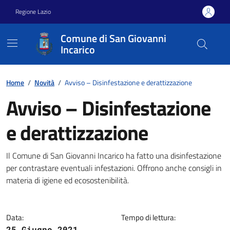
Vai ai contenuti
Vai al footer
Regione Lazio
Comune di San Giovanni
Incarico
Home
/
Novità
/
Avviso – Disinfestazione e derattizzazione
Avviso – Disinfestazione
e derattizzazione
Dettagli della notizia
Il Comune di San Giovanni Incarico ha fatto una disinfestazione
per contrastare eventuali infestazioni. Offrono anche consigli in
materia di igiene ed ecosostenibilità.
Data:
Tempo di lettura:
25 Giugno 2021