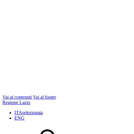
Vai ai contenuti
Vai al footer
Regione Lazio
ITA
selezionata
ENG