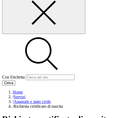
Con Etichetta
Cerca
Home
/
Servizi
/
Anagrafe e stato civile
/
Richiesta certificato di nascita