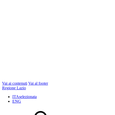
Vai ai contenuti
Vai al footer
Regione Lazio
ITA
selezionata
ENG