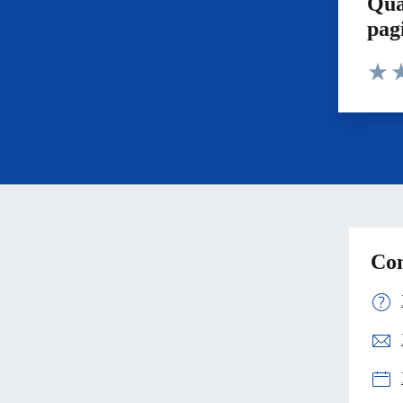
Qua
pag
Valut
Va
Con