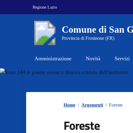
Vai ai contenuti
Vai al footer
Regione Lazio
Comune di San G
Provincia di Frosinone (FR)
Amministrazione
Novità
Servizi
Home
/
Argomenti
/
Foreste
Foreste