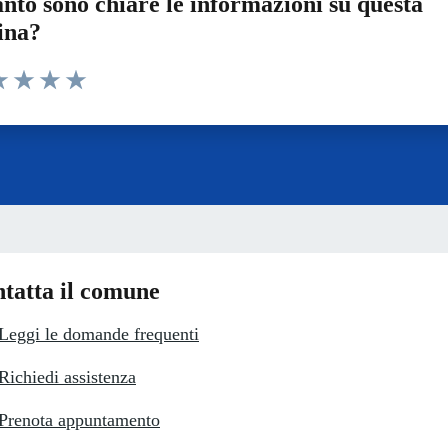
nto sono chiare le informazioni su questa
ina?
a 1 stelle su 5
luta 2 stelle su 5
Valuta 3 stelle su 5
Valuta 4 stelle su 5
Valuta 5 stelle su 5
tatta il comune
Leggi le domande frequenti
Richiedi assistenza
Prenota appuntamento