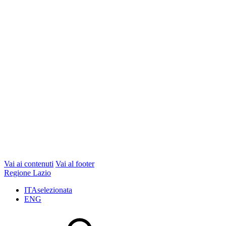
Vai ai contenuti
Vai al footer
Regione Lazio
ITA
selezionata
ENG