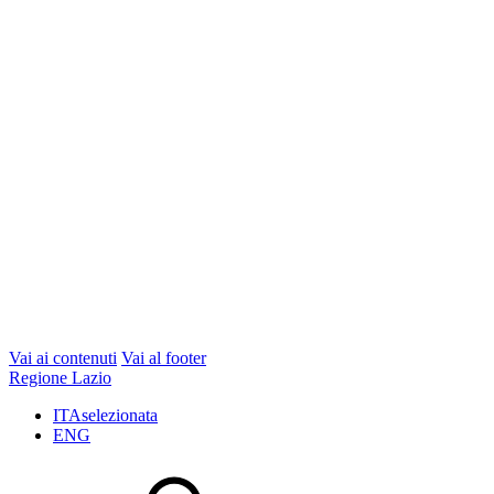
Vai ai contenuti
Vai al footer
Regione Lazio
ITA
selezionata
ENG