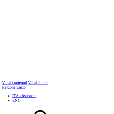
Vai ai contenuti
Vai al footer
Regione Lazio
ITA
selezionata
ENG