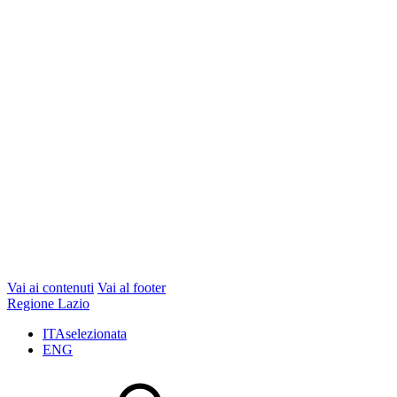
Vai ai contenuti
Vai al footer
Regione Lazio
ITA
selezionata
ENG