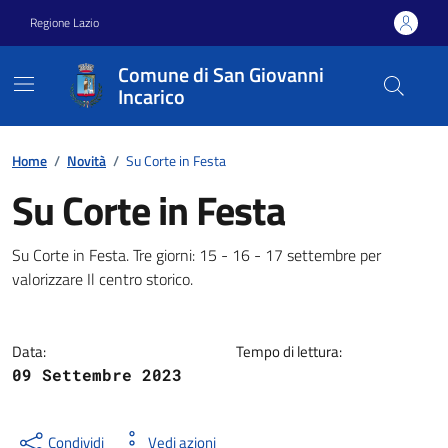
Vai ai contenuti
Vai al footer
Regione Lazio
Comune di San Giovanni
Incarico
Home
/
Novità
/
Su Corte in Festa
Su Corte in Festa
Dettagli della notizia
Su Corte in Festa. Tre giorni: 15 - 16 - 17 settembre per
valorizzare Il centro storico.
Data:
Tempo di lettura:
09 Settembre 2023
Condividi
Vedi azioni