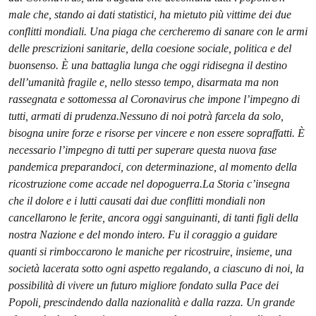
male che, stando ai dati statistici, ha mietuto più vittime dei due
conflitti mondiali. Una piaga che cercheremo di sanare con le armi
delle prescrizioni sanitarie, della coesione sociale, politica e del
buonsenso. È una battaglia lunga che oggi ridisegna il destino
dell’umanità fragile e, nello stesso tempo, disarmata ma non
rassegnata e sottomessa al Coronavirus che impone l’impegno di
tutti, armati di prudenza.
Nessuno di noi potrà farcela da solo,
bisogna unire forze e risorse per vincere e non essere sopraffatti. È
necessario l’impegno di tutti per superare questa nuova fase
pandemica preparandoci, con determinazione, al momento della
ricostruzione come accade nel dopoguerra.
La Storia c’insegna
che il dolore e i lutti causati dai due conflitti mondiali non
cancellarono le ferite, ancora oggi sanguinanti, di tanti figli della
nostra Nazione e del mondo intero. Fu il coraggio a guidare
quanti si rimboccarono le maniche per ricostruire, insieme, una
società lacerata sotto ogni aspetto regalando, a ciascuno di noi, la
possibilità di vivere un futuro migliore fondato sulla Pace dei
Popoli, prescindendo dalla nazionalità e dalla razza. Un grande