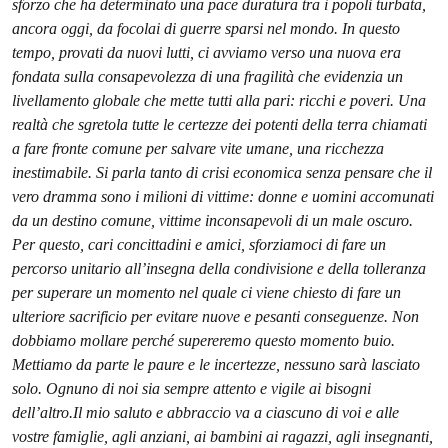
sforzo che ha determinato una pace duratura tra i popoli turbata,
ancora oggi, da focolai di guerre sparsi nel mondo. In questo
tempo, provati da nuovi lutti, ci avviamo verso una nuova era
fondata sulla consapevolezza di una fragilità che evidenzia un
livellamento globale che mette tutti alla pari: ricchi e poveri. Una
realtà che sgretola tutte le certezze dei potenti della terra chiamati
a fare fronte comune per salvare vite umane, una ricchezza
inestimabile. Si parla tanto di crisi economica senza pensare che il
vero dramma sono i milioni di vittime: donne e uomini accomunati
da un destino comune, vittime inconsapevoli di un male oscuro.
Per questo, cari concittadini e amici, sforziamoci di fare un
percorso unitario all’insegna della condivisione e della tolleranza
per superare un momento nel quale ci viene chiesto di fare un
ulteriore sacrificio per evitare nuove e pesanti conseguenze. Non
dobbiamo mollare perché supereremo questo momento buio.
Mettiamo da parte le paure e le incertezze, nessuno sarà lasciato
solo. Ognuno di noi sia sempre attento e vigile ai bisogni
dell’altro.
Il mio saluto e abbraccio va a ciascuno di voi e alle
vostre famiglie, agli anziani, ai bambini ai ragazzi, agli insegnanti,