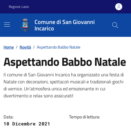
Vai ai contenuti
Vai al footer
Regione Lazio
Comune di San Giovanni
Incarico
Home
/
Novità
/
Aspettando Babbo Natale
Aspettando Babbo Natale
Dettagli della notizia
Il comune di San Giovanni Incarico ha organizzato una festa di
Natale con decorazioni, spettacoli musicali e tradizionali giochi
di vernice. Un'atmosfera unica ed emozionante in cui
divertimento e relax sono assicurati!
Data:
Tempo di lettura:
10 Dicembre 2021