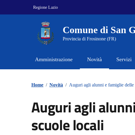
Vai ai contenuti
Vai al footer
Regione Lazio
Comune di San G
Provincia di Frosinone (FR)
Amministrazione
Novità
Servizi
Home
/
Novità
/
Auguri agli alunni e famiglie delle 
Auguri agli alunni
scuole locali