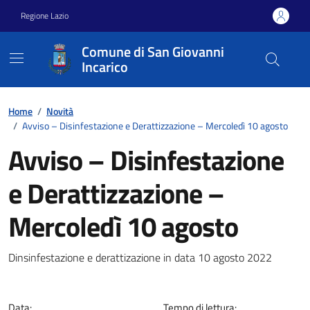
Vai ai contenuti
Vai al footer
Regione Lazio
Comune di San Giovanni
Incarico
Home
/
Novità
/
Avviso – Disinfestazione e Derattizzazione – Mercoledì 10 agosto
Avviso – Disinfestazione
e Derattizzazione –
Mercoledì 10 agosto
Dettagli della notizia
Dinsinfestazione e derattizazione in data 10 agosto 2022
Data:
Tempo di lettura: