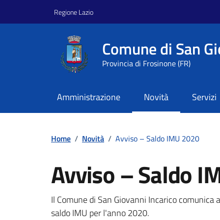
Vai ai contenuti
Vai al footer
Regione Lazio
Comune di San Gi
Provincia di Frosinone (FR)
Amministrazione
Novità
Servizi
Home
/
Novità
/
Avviso – Saldo IMU 2020
Avviso – Saldo I
Dettagli della notizi
Il Comune di San Giovanni Incarico comunica ai 
saldo IMU per l'anno 2020.