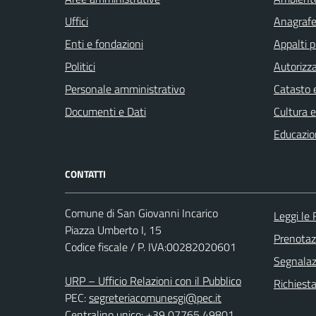
Uffici
Anagrafe 
Enti e fondazioni
Appalti p
Politici
Autorizza
Personale amministrativo
Catasto e
Documenti e Dati
Cultura 
Educazio
CONTATTI
Comune di San Giovanni Incarico
Leggi le
Piazza Umberto I, 15
Prenota
Codice fiscale / P. IVA:00282020601
Segnalazi
URP – Ufficio Relazioni con il Pubblico
Richiest
PEC:
segreteriacomunesgi@pec.it
Centralino unico: +39 07765 49801