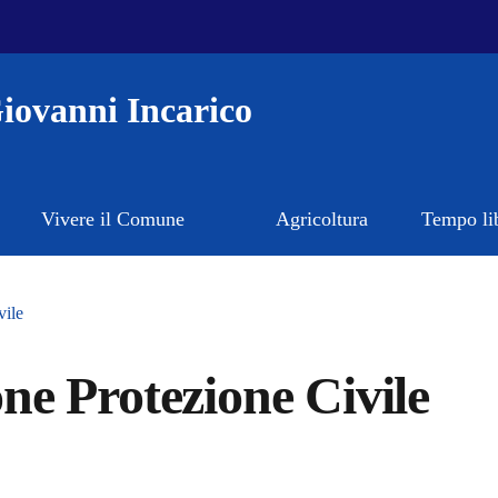
iovanni Incarico
Vivere il Comune
Agricoltura
Tempo li
vile
e Protezione Civile
a