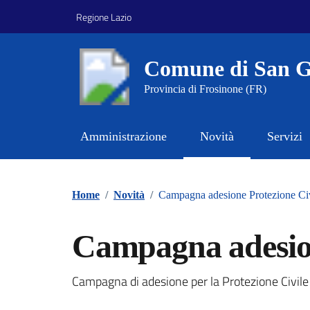
Vai ai contenuti
Vai al footer
Regione Lazio
Comune di San G
Provincia di Frosinone (FR)
Amministrazione
Novità
Servizi
Home
/
Novità
/
Campagna adesione Protezione Ci
Campagna adesion
Dettagli della notizi
Campagna di adesione per la Protezione Civile