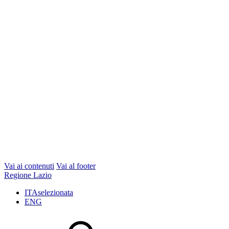
Vai ai contenuti
Vai al footer
Regione Lazio
ITA
selezionata
ENG