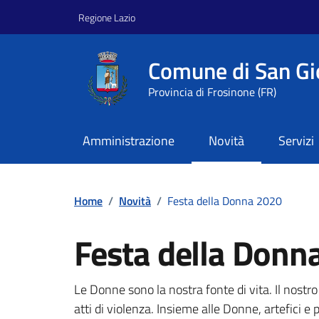
Vai ai contenuti
Vai al footer
Regione Lazio
Comune di San Gi
Provincia di Frosinone (FR)
Amministrazione
Novità
Servizi
Home
/
Novità
/
Festa della Donna 2020
Festa della Donn
Dettagli della notizi
Le Donne sono la nostra fonte di vita. Il nostr
atti di violenza. Insieme alle Donne, artefici e 