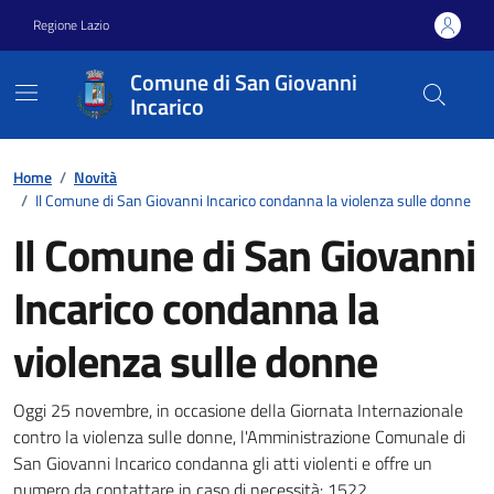
Vai ai contenuti
Vai al footer
Regione Lazio
Comune di San Giovanni
Incarico
Home
/
Novità
/
Il Comune di San Giovanni Incarico condanna la violenza sulle donne
Il Comune di San Giovanni
Incarico condanna la
violenza sulle donne
Dettagli della notizia
Oggi 25 novembre, in occasione della Giornata Internazionale
contro la violenza sulle donne, l'Amministrazione Comunale di
San Giovanni Incarico condanna gli atti violenti e offre un
numero da contattare in caso di necessità: 1522.