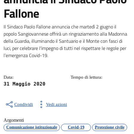
Fallone
Dettagli della notizia
Il Sindaco Paolo Fallone annuncia che martedì 2 giugno il
popolo Sangiovannese offrirà un ringraziamento alla Madonna
della Guardia, illuminando il Santuario e il Monte con fasci di
luci, per celebrare l'impegno di tutti nel rispettare le regole per
l’emergenza Covid-19.
Data:
Tempo di lettura:
31 Maggio 2020
Condividi
Vedi azioni
Argomenti
Comunicazione istituzionale
Covid-19
Protezione civile