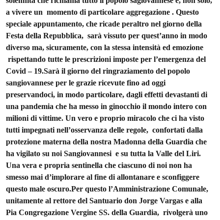
solennità che richiama tutto il popolo sagiovannese e, non solo,
a vivere un momento di particolare aggregazione . Questo
speciale appuntamento, che ricade peraltro nel giorno della
Festa della Repubblica, sarà vissuto per quest’anno in modo
diverso ma, sicuramente, con la stessa intensità ed emozione
rispettando tutte le prescrizioni imposte per l’emergenza del
Covid – 19.
Sarà il giorno del ringraziamento del popolo
sangiovannese per le grazie ricevute fino ad oggi
preservandoci, in modo particolare, dagli effetti devastanti di
una pandemia che ha messo in ginocchio il mondo intero con
milioni di vittime. Un vero e proprio miracolo che ci ha visto
tutti impegnati nell’osservanza delle regole, confortati dalla
protezione materna della nostra Madonna della Guardia che
ha vigilato su noi Sangiovannesi e su tutta la Valle del Liri.
Una vera e propria sentinella che ciascuno di noi non ha
smesso mai d’implorare al fine di allontanare e sconfiggere
questo male oscuro.
Per questo l’Amministrazione Comunale,
unitamente al rettore del Santuario don Jorge Vargas e alla
Pia Congregazione Vergine SS. della Guardia, rivolgerà uno