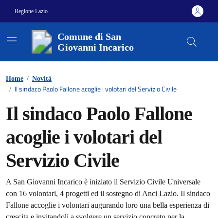
Vai ai contenuti
Vai al footer
Regione Lazio
Comune di San
Giovanni Incarico
Home
/
Novità
Il sindaco Paolo Fallone acoglie i volotari del Servizio Civile
/
Il sindaco Paolo Fallone
acoglie i volotari del
Servizio Civile
Dettagli della notizia
A San Giovanni Incarico è iniziato il Servizio Civile Universale
con 16 volontari, 4 progetti ed il sostegno di Anci Lazio. Il sindaco
Fallone accoglie i volontari augurando loro una bella esperienza di
crescita e invitandoli a svolgere un servizio concreto per la