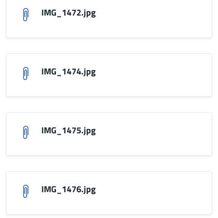
IMG_1472.jpg
IMG_1474.jpg
IMG_1475.jpg
IMG_1476.jpg