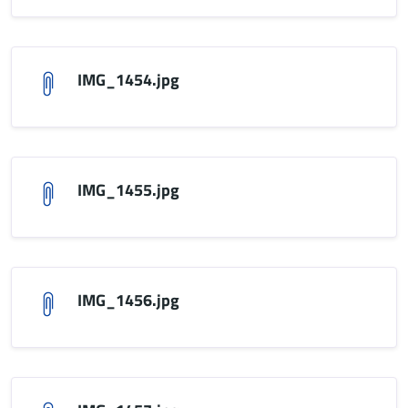
IMG_1454.jpg
IMG_1455.jpg
IMG_1456.jpg