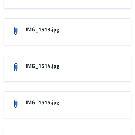
IMG_1513.jpg
IMG_1514.jpg
IMG_1515.jpg