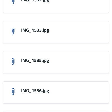
IMG_1533.jpg
IMG_1535.jpg
IMG_1536.jpg