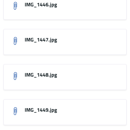
IMG_1446.jpg
IMG_1447.jpg
IMG_1448.jpg
IMG_1449.jpg