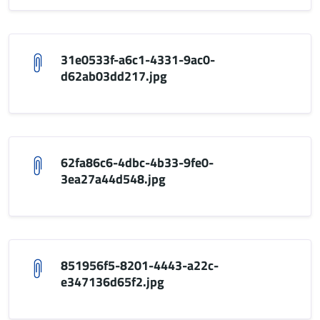
31e0533f-a6c1-4331-9ac0-
d62ab03dd217.jpg
62fa86c6-4dbc-4b33-9fe0-
3ea27a44d548.jpg
851956f5-8201-4443-a22c-
e347136d65f2.jpg