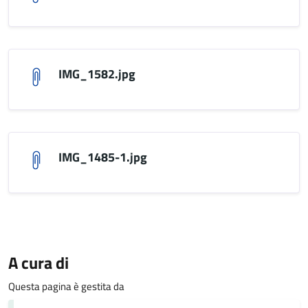
IMG_1582.jpg
IMG_1485-1.jpg
A cura di
Questa pagina è gestita da