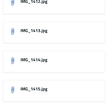
IMG_1412.jpg
IMG_1413.jpg
IMG_1414.jpg
IMG_1415.jpg