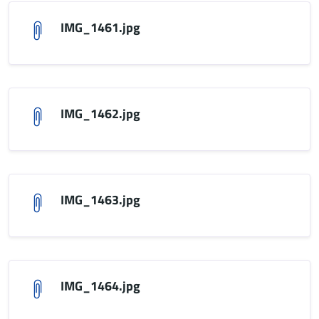
IMG_1461.jpg
IMG_1462.jpg
IMG_1463.jpg
IMG_1464.jpg