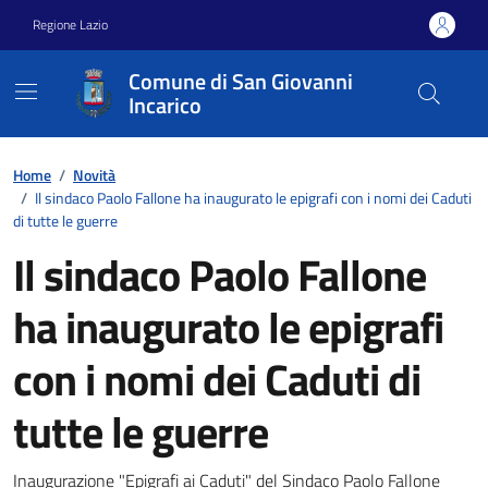
Vai ai contenuti
Vai al footer
Regione Lazio
Comune di San Giovanni
Incarico
Home
/
Novità
/
Il sindaco Paolo Fallone ha inaugurato le epigrafi con i nomi dei Caduti
di tutte le guerre
Il sindaco Paolo Fallone
ha inaugurato le epigrafi
con i nomi dei Caduti di
tutte le guerre
Inaugurazione "Epigrafi ai Caduti" del Sindaco Paolo Fallone