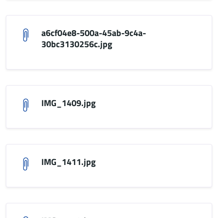
a6cf04e8-500a-45ab-9c4a-
30bc3130256c.jpg
IMG_1409.jpg
IMG_1411.jpg