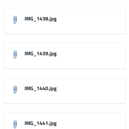
IMG_1438.jpg
IMG_1439.jpg
IMG_1440.jpg
IMG_1441.jpg