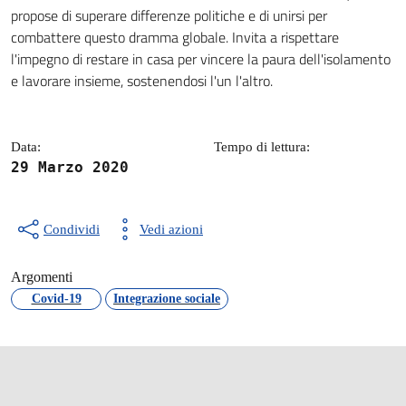
Dettagli della notizia
propose di superare differenze politiche e di unirsi per
combattere questo dramma globale. Invita a rispettare
l'impegno di restare in casa per vincere la paura dell'isolamento
e lavorare insieme, sostenendosi l'un l'altro.
Data:
Tempo di lettura:
29 Marzo 2020
Condividi
Vedi azioni
Argomenti
Covid-19
Integrazione sociale