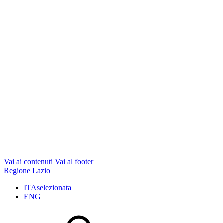
Vai ai contenuti
Vai al footer
Regione Lazio
ITA
selezionata
ENG