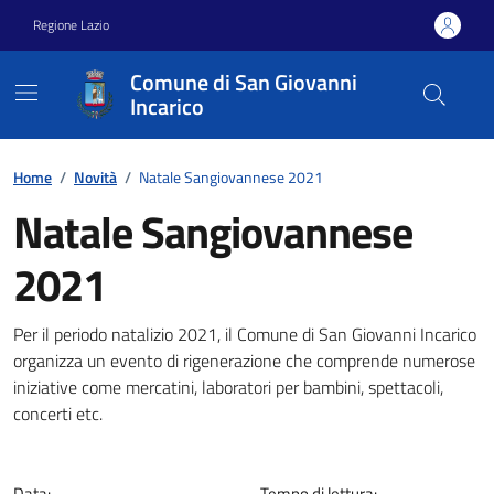
Vai ai contenuti
Vai al footer
Regione Lazio
Comune di San Giovanni
Incarico
Home
/
Novità
/
Natale Sangiovannese 2021
Natale Sangiovannese
2021
Dettagli della notizia
Per il periodo natalizio 2021, il Comune di San Giovanni Incarico
organizza un evento di rigenerazione che comprende numerose
iniziative come mercatini, laboratori per bambini, spettacoli,
concerti etc.
Data:
Tempo di lettura: