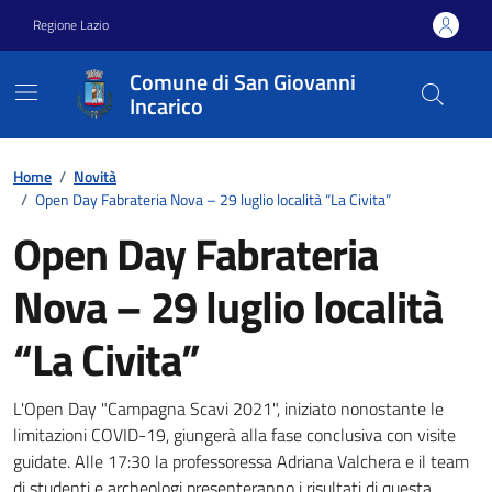
Vai ai contenuti
Vai al footer
Regione Lazio
Comune di San Giovanni
Incarico
Home
/
Novità
/
Open Day Fabrateria Nova – 29 luglio località “La Civita”
Open Day Fabrateria
Nova – 29 luglio località
“La Civita”
Dettagli della notizia
L'Open Day "Campagna Scavi 2021", iniziato nonostante le
limitazioni COVID-19, giungerà alla fase conclusiva con visite
guidate. Alle 17:30 la professoressa Adriana Valchera e il team
di studenti e archeologi presenteranno i risultati di questa