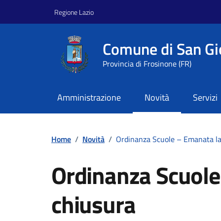
Vai ai contenuti
Vai al footer
Regione Lazio
Comune di San Gi
Provincia di Frosinone (FR)
Amministrazione
Novità
Servizi
Home
/
Novità
/
Ordinanza Scuole – Emanata la
Ordinanza Scuole
chiusura