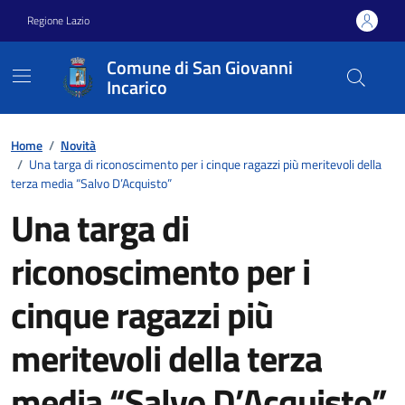
Vai ai contenuti
Vai al footer
Regione Lazio
Comune di San Giovanni
Incarico
Home
/
Novità
/
Una targa di riconoscimento per i cinque ragazzi più meritevoli della
terza media “Salvo D’Acquisto”
Una targa di
riconoscimento per i
cinque ragazzi più
meritevoli della terza
media “Salvo D’Acquisto”