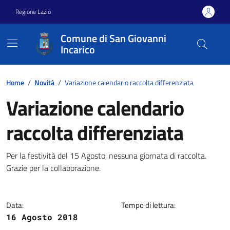
Vai ai contenuti
Vai al footer
Regione Lazio
Comune di San Giovanni
Incarico
Home
/
Novità
/
Variazione calendario raccolta differenziata
Variazione calendario
raccolta differenziata
Dettagli della notizia
Per la festività del 15 Agosto, nessuna giornata di raccolta.
Grazie per la collaborazione.
Data:
Tempo di lettura:
16 Agosto 2018