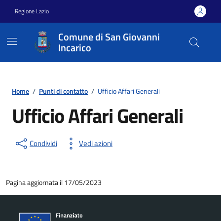
Vai ai contenuti
Vai al footer
Regione Lazio
Comune di San Giovanni
Incarico
Home
/
Punti di contatto
/
Ufficio Affari Generali
Ufficio Affari Generali
Condividi
Vedi azioni
Pagina aggiornata il 17/05/2023