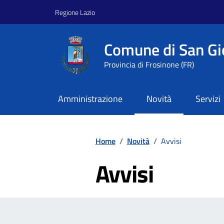
Vai ai contenuti
Vai al footer
Regione Lazio
Comune di San Gi
Provincia di Frosinone (FR)
Amministrazione
Novità
Servizi
Home
/
Novità
/
Avvisi
Avvisi