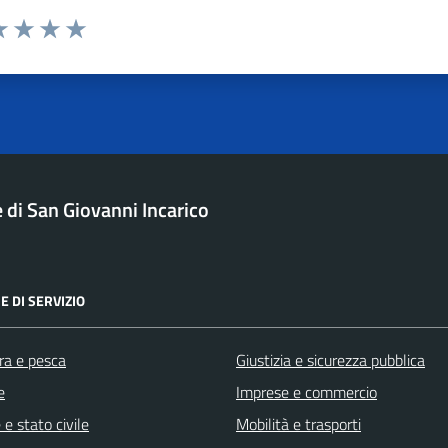
a 1 stelle su 5
luta 2 stelle su 5
Valuta 3 stelle su 5
Valuta 4 stelle su 5
Valuta 5 stelle su 5
di San Giovanni Incarico
E DI SERVIZIO
ra e pesca
Giustizia e sicurezza pubblica
e
Imprese e commercio
e stato civile
Mobilità e trasporti