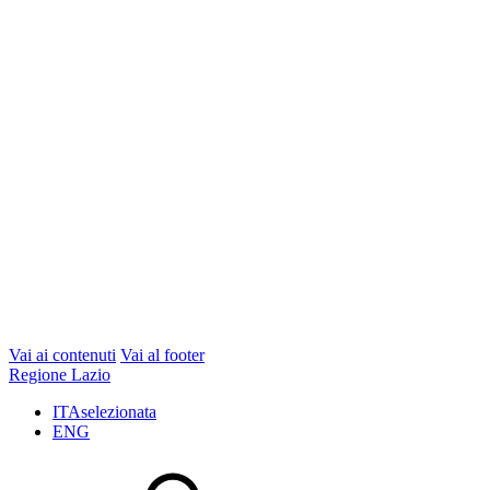
Vai ai contenuti
Vai al footer
Regione Lazio
ITA
selezionata
ENG