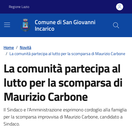
Vai ai contenuti
Vai al footer
Regione Lazio
Comune di San Giovanni
Incarico
Home
/
Novità
/
La comunità partecipa al lutto per la scomparsa di Maurizio Carbone
La comunità partecipa al
lutto per la scomparsa di
Maurizio Carbone
Dettagli della notizia
Il Sindaco e l'Amministrazione esprimono cordoglio alla famiglia
per la scomparsa improvvisa di Maurizio Carbone, candidato a
Sindaco.