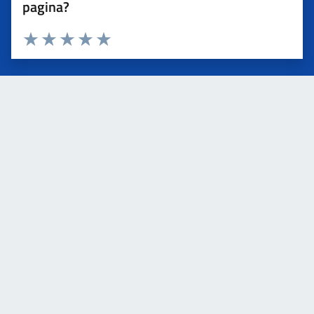
pagina?
Valuta 1 stelle su 5
Valuta 2 stelle su 5
Valuta 3 stelle su 5
Valuta 4 stelle su 5
Valuta 5 stelle su 5