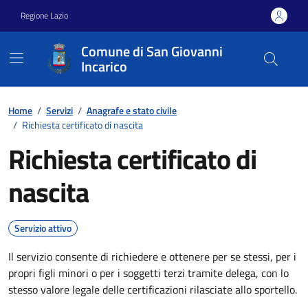
Vai ai contenuti
Vai al footer
Regione Lazio
Comune di San Giovanni
Incarico
Home
/
Servizi
/
Anagrafe e stato civile
/
Richiesta certificato di nascita
Richiesta certificato di
nascita
Servizio attivo
Il servizio consente di richiedere e ottenere per se stessi, per i
propri figli minori o per i soggetti terzi tramite delega, con lo
stesso valore legale delle certificazioni rilasciate allo sportello.